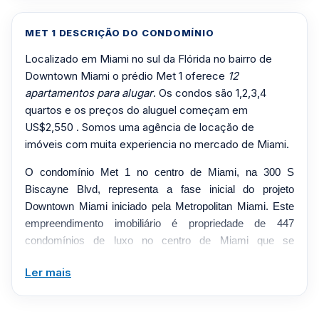
MET 1 DESCRIÇÃO DO CONDOMÍNIO
Localizado em Miami no sul da Flórida no bairro de
Downtown Miami o prédio Met 1 oferece
12
apartamentos para alugar
. Os condos são 1,2,3,4
quartos e os preços do aluguel começam em
US$2,550 . Somos uma agência de locação de
imóveis com muita experiencia no mercado de Miami.
O condomínio Met 1 no centro de Miami, na 300 S
Biscayne Blvd, representa a fase inicial do projeto
Downtown Miami iniciado pela Metropolitan Miami. Este
empreendimento imobiliário é propriedade de 447
condomínios de luxo no centro de Miami que se
destacam pela localização e comodidades. O Met One é
Ler mais
um edifício em forma de L que representa o estilo e a
elegância de Nova York e do Atlântico. Como um dos
primeiros condomínios a ser concluído em 2008, o Met 1