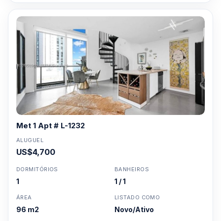
Met 1 Apt # L-1232
ALUGUEL
US$4,700
DORMITÓRIOS
BANHEIROS
1
1 / 1
ÁREA
LISTADO COMO
96 m2
Novo/Ativo