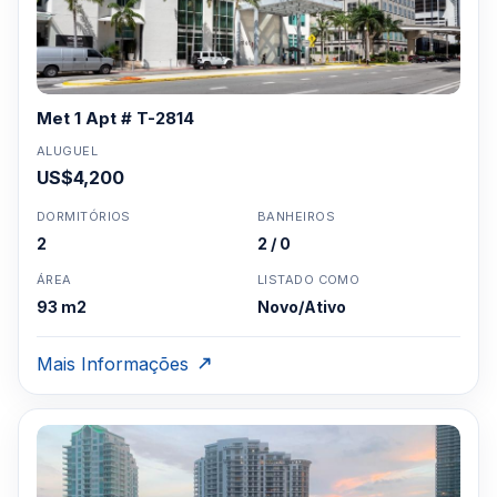
Met 1 Apt # T-2814
ALUGUEL
US$4,200
DORMITÓRIOS
BANHEIROS
2
2 / 0
ÁREA
LISTADO COMO
93 m2
Novo/Ativo
Mais Informações