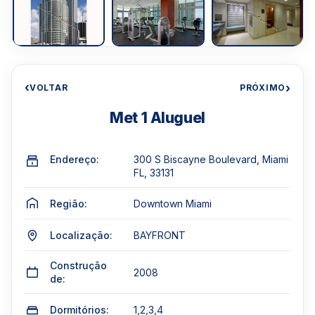
‹
›
VOLTAR
PRÓXIMO
Met 1 Aluguel
Endereço:
300 S Biscayne Boulevard, Miami
FL, 33131
Região:
Downtown Miami
Localização:
BAYFRONT
Construção
2008
de:
Dormitórios:
1,2,3,4