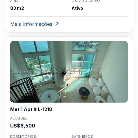
ÁREA
LISTADO COMO
83 m2
Ativo
Mais Informações
Met 1 Apt # L-1218
ALUGUEL
US$6,500
DORMITÓRIOS
BANHEIROS