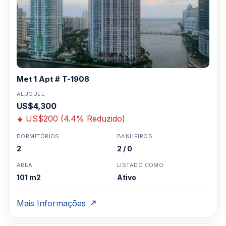
Met 1 Apt # T-1908
ALUGUEL
US$4,300
US$200 (4.4% Reduzido)
DORMITÓRIOS
BANHEIROS
2
2 / 0
ÁREA
LISTADO COMO
101 m2
Ativo
Mais Informações