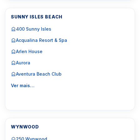
SUNNY ISLES BEACH
400 Sunny Isles
Acqualina Resort & Spa
Arlen House
Aurora
Aventura Beach Club
Ver mais…
WYNWOOD
250 Wynwood