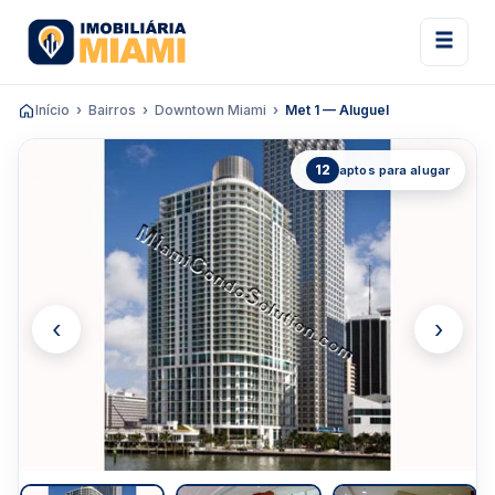
Início
Bairros
Downtown Miami
Met 1 — Aluguel
12
aptos para alugar
‹
›