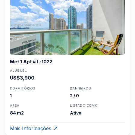
Met 1 Apt # L-1022
ALUGUEL
US$3,900
DORMITÓRIOS
BANHEIROS
1
2 / 0
ÁREA
LISTADO COMO
84 m2
Ativo
Mais Informações