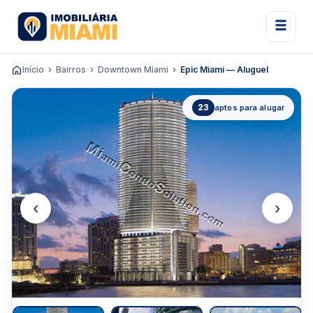
Início
Bairros
Downtown Miami
Epic Miami — Aluguel
23
aptos para alugar
‹
›