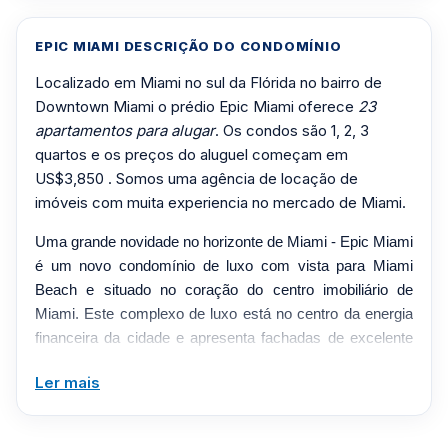
EPIC MIAMI DESCRIÇÃO DO CONDOMÍNIO
Localizado em Miami no sul da Flórida no bairro de
Downtown Miami o prédio Epic Miami oferece
23
apartamentos para alugar
. Os condos são 1, 2, 3
quartos e os preços do aluguel começam em
US$3,850 . Somos uma agência de locação de
imóveis com muita experiencia no mercado de Miami.
Uma grande novidade no horizonte de Miami - Epic Miami
é um novo condomínio de luxo com vista para Miami
Beach e situado no coração do centro imobiliário de
Miami. Este complexo de luxo está no centro da energia
financeira da cidade e apresenta fachadas de excelente
design e paladares de estilo admiráveis, praticamente dos
Ler mais
melhores de todos os incorporadores. Todos os eventos e
idiomas da cidade, como museus, salas de concerto,
centro de artes cênicas de Miami e teatros, enfeitam o