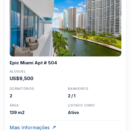
Epic Miami Apt # 504
ALUGUEL
US$9,500
DORMITÓRIOS
BANHEIROS
2
2 / 1
ÁREA
LISTADO COMO
139 m2
Ativo
Mais Informações