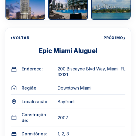
‹
›
VOLTAR
PRÓXIMO
Epic Miami Aluguel
Endereço:
200 Biscayne Blvd Way, Miami, FL
33131
Região:
Downtown Miami
Localização:
Bayfront
Construção
2007
de:
Dormitórios:
1, 2, 3