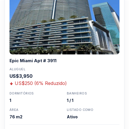
Epic Miami Apt # 3911
ALUGUEL
US$3,950
US$250 (6% Reduzido)
DORMITÓRIOS
BANHEIROS
1
1 / 1
ÁREA
LISTADO COMO
76 m2
Ativo