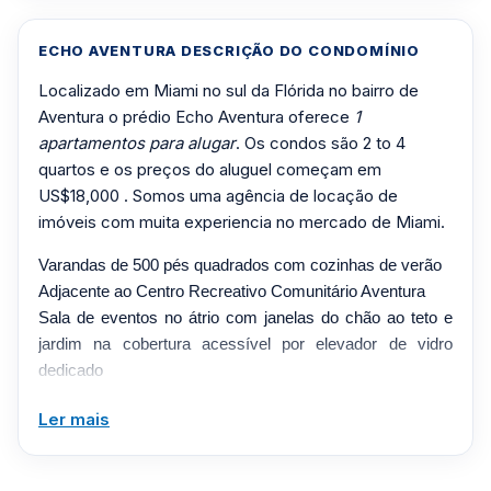
ECHO AVENTURA DESCRIÇÃO DO CONDOMÍNIO
Localizado em Miami no sul da Flórida no bairro de
Aventura o prédio Echo Aventura oferece
1
apartamentos para alugar
. Os condos são 2 to 4
quartos e os preços do aluguel começam em
US$18,000 . Somos uma agência de locação de
imóveis com muita experiencia no mercado de Miami.
Varandas de 500 pés quadrados com cozinhas de verão
Adjacente ao Centro Recreativo Comunitário Aventura
Sala de eventos no átrio com janelas do chão ao teto e
jardim na cobertura acessível por elevador de vidro
dedicado
Piscina Bayfront Infinity-Edge com vista para o Oceano
Ler mais
Atlântico
Sala de café da manhã e almoço com serviço de comida
e bebida à beira da piscina