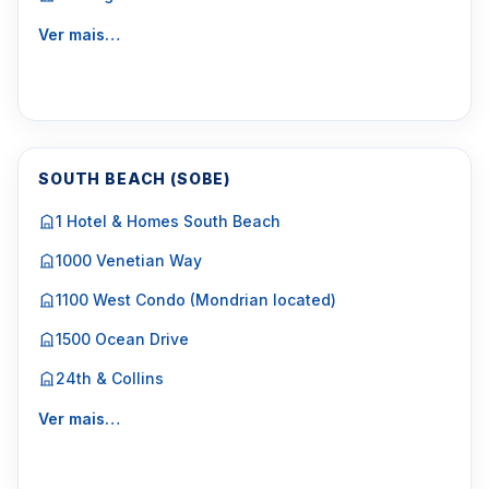
procura alugar por um
tempo menor que 1 meses,
entre aqu
i.
Ver mais…
Clique aqui para mandar um email
ou
WhatsApp um corretor em Miami +1 305 540
5744
Para Vendas ligar no telefone no Brasil SP 11-
SOUTH BEACH (SOBE)
3957-0613
1 Hotel & Homes South Beach
1000 Venetian Way
1100 West Condo (Mondrian located)
1500 Ocean Drive
24th & Collins
Ver mais…