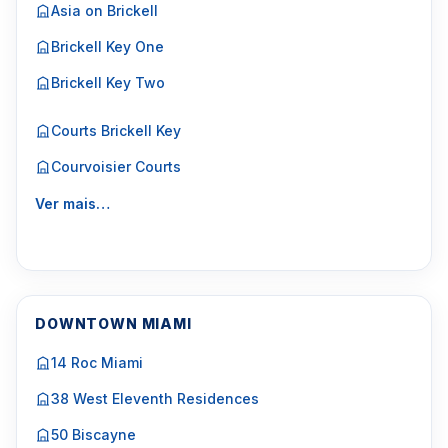
Asia on Brickell
Brickell Key One
Brickell Key Two
Courts Brickell Key
Courvoisier Courts
Ver mais…
DOWNTOWN MIAMI
14 Roc Miami
38 West Eleventh Residences
50 Biscayne