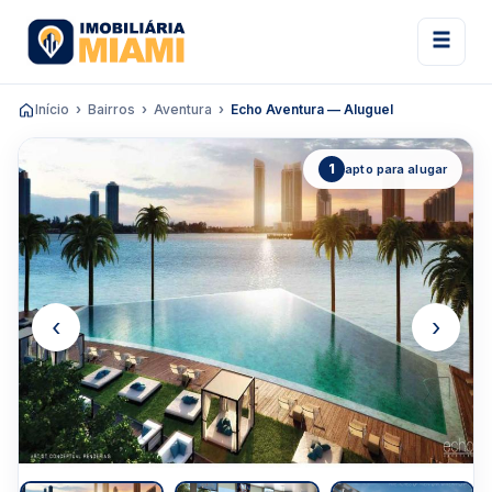
Início
Bairros
Aventura
Echo Aventura — Aluguel
1
apto para alugar
‹
›