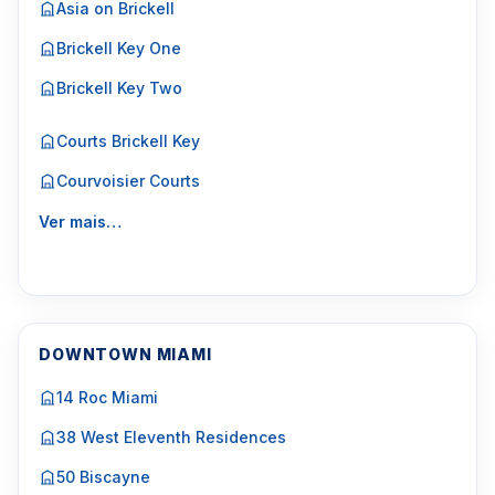
Asia on Brickell
Brickell Key One
Brickell Key Two
Courts Brickell Key
Courvoisier Courts
Ver mais…
DOWNTOWN MIAMI
14 Roc Miami
38 West Eleventh Residences
50 Biscayne