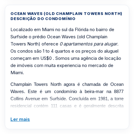
OCEAN WAVES (OLD CHAMPLAIN TOWERS NORTH)
DESCRIÇÃO DO CONDOMÍNIO
Localizado em Miami no sul da Flórida no bairro de
Surfside o prédio Ocean Waves (old Champlain
Towers North) oferece
0 apartamentos para alugar
.
Os condos são 1 to 4 quartos e os preços do aluguel
começam em US$0 . Somos uma agência de locação
de imóveis com muita experiencia no mercado de
Miami.
Champlain Towers North agora é chamada de Ocean
Waves. Este é um condomínio à beira-mar na 8877
Collins Avenue em Surfside. Concluída em 1981, a torre
residencial contém 111 casas e é geralmente descrita
como tendo 12 ou 13 andares, dependendo das
Ler mais
convenções de contagem. Layouts de um a quatro
quartos, varandas profundas e vidro do chão ao teto