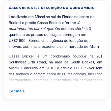
CASSA BRICKELL DESCRIÇÃO DO CONDOMÍNIO
Localizado em Miami no sul da Flórida no bairro de
Brickell o prédio Cassa Brickell oferece
4
apartamentos para alugar
. Os condos são 1 to 3
quartos e os preços do aluguel começam em
US$2,900 . Somos uma agência de locação de
imóveis com muita experiencia no mercado de Miami.
Cassa Brickell é um condomínio boutique na 201
Southwest 17th Road, na área de South Brickell, em
Miami. Concluído em 2016, o edifício LEED Silver tem
dez andares e contém cerca de 80 residências, incluindo
apartamentos, sobrados e coberturas em configurações
de um a três quartos. As casas são caracterizadas por
Ler mais
vidros resistentes a impactos, varandas privadas,
armários italianos modernos, balcões de granito e
lavanderia interna, combinando interiores
contemporâneos com uma localização mais tranquila ao