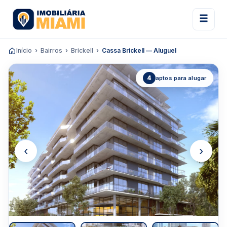
Início
Bairros
Brickell
Cassa Brickell — Aluguel
4
aptos para alugar
‹
›