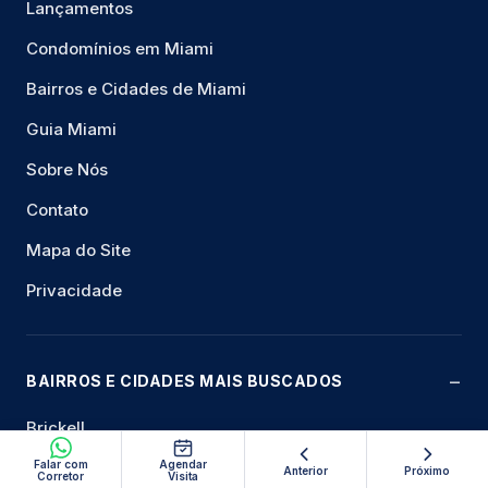
Lançamentos
Condomínios em Miami
Bairros e Cidades de Miami
Guia Miami
Sobre Nós
Contato
Mapa do Site
Privacidade
BAIRROS E CIDADES MAIS BUSCADOS
Brickell
Downtown Miami
Falar com
Agendar
Anterior
Próximo
Corretor
Visita