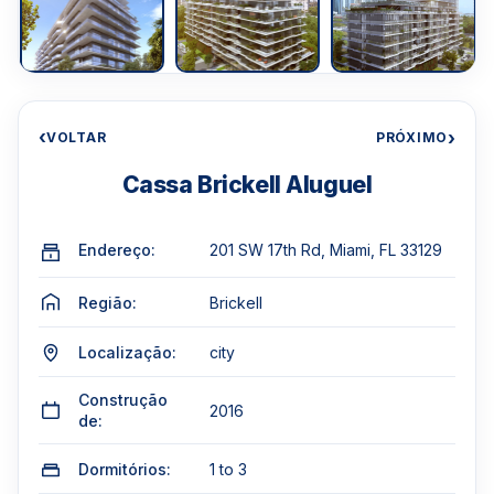
‹
›
VOLTAR
PRÓXIMO
Cassa Brickell Aluguel
Endereço:
201 SW 17th Rd, Miami, FL 33129
Região:
Brickell
Localização:
city
Construção
2016
de:
Dormitórios:
1 to 3