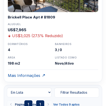
Brickell Place Apt # B1809
ALUGUEL
US$7,965
US$3,025 (27.5% Reduzido)
DORMITÓRIOS
BANHEIROS
4
3 / 0
ÁREA
LISTADO COMO
198 m2
Novo/Ativo
Mais Informações
Filtrar Resultados
1
1
Página
de
Ver Todos 9 aptos