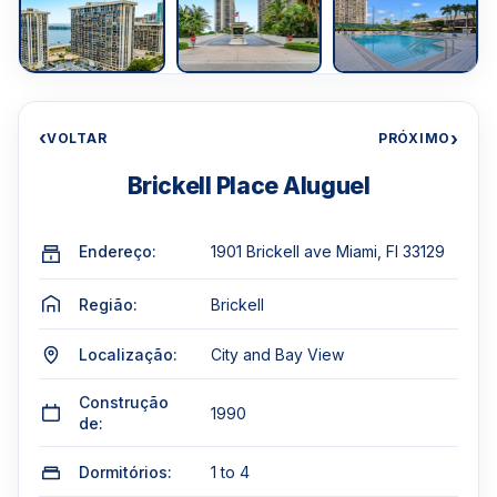
‹
›
VOLTAR
PRÓXIMO
Brickell Place Aluguel
Endereço:
1901 Brickell ave Miami, Fl 33129
Região:
Brickell
Localização:
City and Bay View
Construção
1990
de:
Dormitórios:
1 to 4