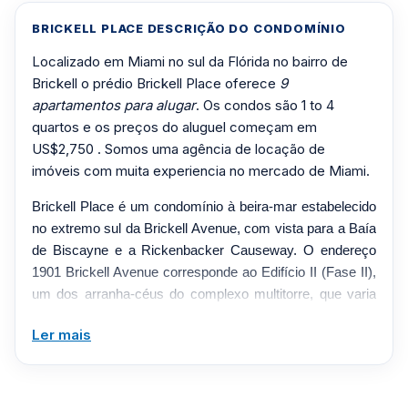
BRICKELL PLACE DESCRIÇÃO DO CONDOMÍNIO
Localizado em Miami no sul da Flórida no bairro de
Brickell o prédio Brickell Place oferece
9
apartamentos para alugar
. Os condos são 1 to 4
quartos e os preços do aluguel começam em
US$2,750 . Somos uma agência de locação de
imóveis com muita experiencia no mercado de Miami.
Brickell Place é um condomínio à beira-mar estabelecido
no extremo sul da Brickell Avenue, com vista para a Baía
de Biscayne e a Rickenbacker Causeway. O endereço
1901 Brickell Avenue corresponde ao Edifício II (Fase II),
um dos arranha-céus do complexo multitorre, que varia
de 21 a 25 andares e data de meados da década de 1970
Ler mais
e início da década de 1980. Conhecida por sua cultura
voltada para a família, a comunidade oferece residências
de um a quatro quartos, incluindo sobrados à beira-mar e
coberturas de vários andares, com terraços, ar-