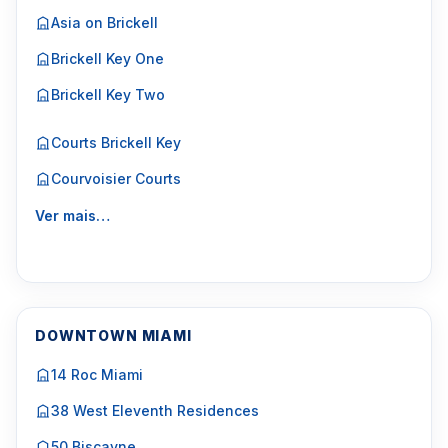
Asia on Brickell
Brickell Key One
Brickell Key Two
Courts Brickell Key
Courvoisier Courts
Ver mais…
DOWNTOWN MIAMI
14 Roc Miami
38 West Eleventh Residences
50 Biscayne