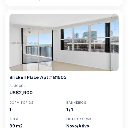
Brickell Place Apt # B1903
ALUGUEL
US$2,900
DORMITÓRIOS
BANHEIROS
1
1 / 1
ÁREA
LISTADO COMO
99 m2
Novo/Ativo