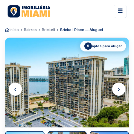
Início
Bairros
Brickell
Brickell Place — Aluguel
9
aptos para alugar
‹
›