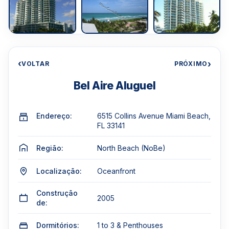
‹
›
VOLTAR
PRÓXIMO
Bel Aire Aluguel
Endereço:
6515 Collins Avenue Miami Beach,
FL 33141
Região:
North Beach (NoBe)
Localização:
Oceanfront
Construção
2005
de:
Dormitórios:
1 to 3 & Penthouses