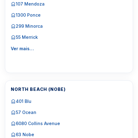
107 Mendoza
1300 Ponce
299 Minorca
55 Merrick
Ver mais…
NORTH BEACH (NOBE)
401 Blu
57 Ocean
6080 Collins Avenue
63 Nobe