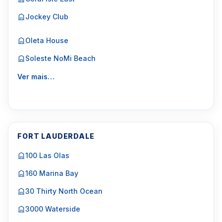
Jockey Club
Oleta House
Soleste NoMi Beach
Ver mais…
FORT LAUDERDALE
100 Las Olas
160 Marina Bay
30 Thirty North Ocean
3000 Waterside