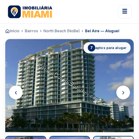
Início
Bairros
North Beach (NoBe)
Bel Aire — Aluguel
7
aptos para alugar
‹
›