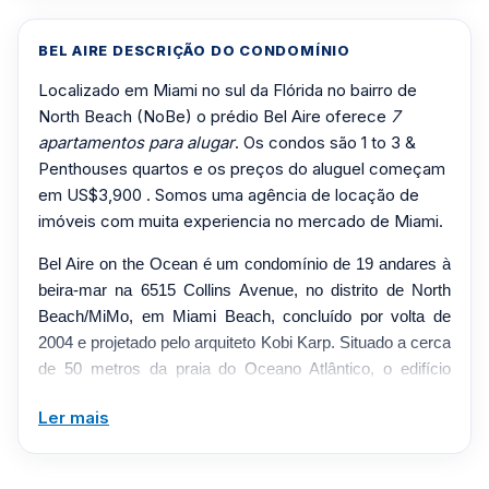
BEL AIRE DESCRIÇÃO DO CONDOMÍNIO
Localizado em Miami no sul da Flórida no bairro de
North Beach (NoBe) o prédio Bel Aire oferece
7
apartamentos para alugar
. Os condos são 1 to 3 &
Penthouses quartos e os preços do aluguel começam
em US$3,900 . Somos uma agência de locação de
imóveis com muita experiencia no mercado de Miami.
Bel Aire on the Ocean é um condomínio de 19 andares à
beira-mar na 6515 Collins Avenue, no distrito de North
Beach/MiMo, em Miami Beach, concluído por volta de
2004 e projetado pelo arquiteto Kobi Karp. Situado a cerca
de 50 metros da praia do Oceano Atlântico, o edifício
abriga cerca de 129 residências em layouts de um e dois
Ler mais
quartos. As casas possuem janelas do chão ao teto,
cozinhas abertas com armários italianos e
eletrodomésticos de aço inoxidável, banheiros de