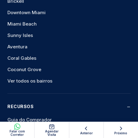
Brickell
Downtown Miami
Miami Beach
Sunny Isles
Aventura
Coral Gables
Coconut Grove
Ver todos os bairros
RECURSOS
Guia do Comprador
Panorama do mercado
Falar com
Agendar
Anterior
Próximo
Corretor
Visita