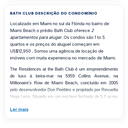
BATH CLUB DESCRIÇÃO DO CONDOMÍNIO
Localizado em Miami no sul da Flórida no bairro de
Miami Beach o prédio Bath Club oferece
2
apartamentos para alugar
. Os condos são 1 to 5
quartos e os preços do aluguel começam em
US$12,950 . Somos uma agência de locação de
imóveis com muita experiencia no mercado de Miami.
The Residences at the Bath Club é um empreendimento
de luxo à beira-mar na 5959 Collins Avenue, na
Millionaire's Row de Miami Beach, concluído em 2005
pelo desenvolvedor Don Peebles e projetado por Revuelta
Vega Leon. Situado em um enclave fechado de 5,3 acres
com mais de 150 metros de frente para a praia, é
Ler mais
composto por uma torre de 20 andares com cerca de 113
residências, além de seis vilas à beira-mar, com
elevadores privativos ou semiprivados, tetos altos e vidro