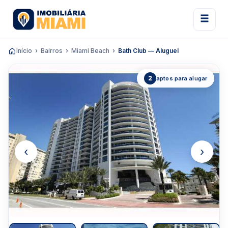
Início
Bairros
Miami Beach
Bath Club — Aluguel
2
aptos para alugar
‹
›