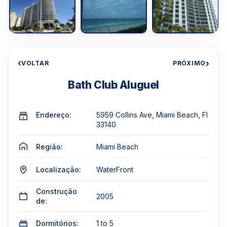
‹
›
VOLTAR
PRÓXIMO
Bath Club Aluguel
Endereço:
5959 Collins Ave, Miami Beach, Fl
33140
Região:
Miami Beach
Localização:
WaterFront
Construção
2005
de:
Dormitórios:
1 to 5