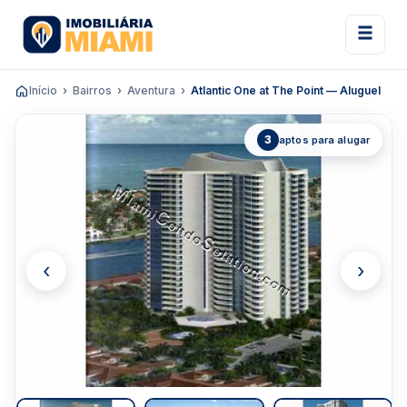
Início
Bairros
Aventura
Atlantic One at The Point — Aluguel
3
aptos para alugar
‹
›