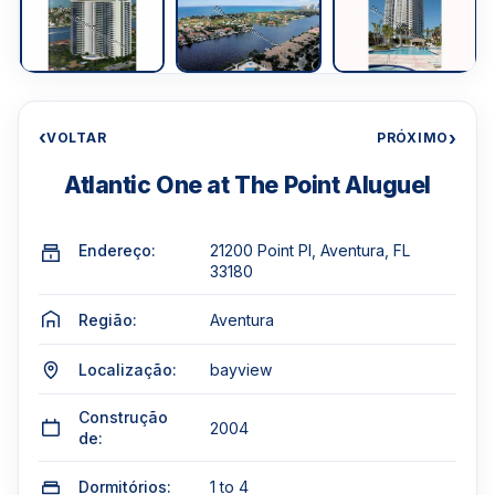
‹
›
VOLTAR
PRÓXIMO
Atlantic One at The Point Aluguel
Endereço:
21200 Point Pl, Aventura, FL
33180
Região:
Aventura
Localização:
bayview
Construção
2004
de:
Dormitórios:
1 to 4