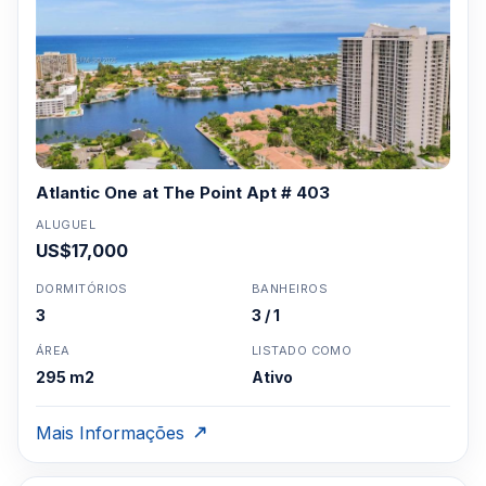
Clique aqui para mandar um email
ou
WhatsApp um corretor em Miami +1 305 540
5744
Para Vendas ligar no telefone no Brasil SP 11-
3957-0613
Atlantic One at The Point Apt # 403
ALUGUEL
US$17,000
DORMITÓRIOS
BANHEIROS
3
3 / 1
ÁREA
LISTADO COMO
295 m2
Ativo
Mais Informações