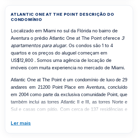
ATLANTIC ONE AT THE POINT DESCRIÇÃO DO
CONDOMÍNIO
Localizado em Miami no sul da Flórida no bairro de
Aventura o prédio Atlantic One at The Point oferece
3
apartamentos para alugar
. Os condos são 1 to 4
quartos e os preços do aluguel começam em
US$12,800 . Somos uma agência de locação de
imóveis com muita experiencia no mercado de Miami.
Atlantic One at The Point é um condomínio de luxo de 29
andares em 21200 Point Place em Aventura, concluído
em 2004 como parte da exclusiva comunidade Point, que
também inclui as torres Atlantic II e III, as torres Norte e
Sul e casas com pátio. Com cerca de 137 residências e
cerca de cinco unidades por andar, a torre oferece
Ler mais
grandes terraços com painéis de vidro e vistas de janelas
em pelo menos dois lados, capturando as Golden Isles