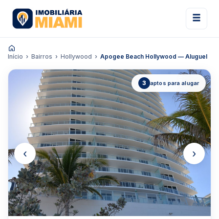
Início
Bairros
Hollywood
Apogee Beach Hollywood — Aluguel
3
aptos para alugar
‹
›