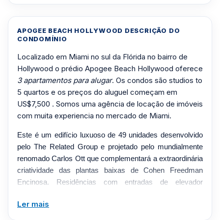
APOGEE BEACH HOLLYWOOD DESCRIÇÃO DO
CONDOMÍNIO
Localizado em Miami no sul da Flórida no bairro de
Hollywood o prédio Apogee Beach Hollywood oferece
3 apartamentos para alugar
. Os condos são studios to
5 quartos e os preços do aluguel começam em
US$7,500 . Somos uma agência de locação de imóveis
com muita experiencia no mercado de Miami.
Este é um edifício luxuoso de 49 unidades desenvolvido
pelo The Related Group e projetado pelo mundialmente
renomado Carlos Ott que complementará a extraordinária
criatividade das plantas baixas de Cohen Freedman
Encinosa. Residências com entradas de elevador
privativo, variando de 1.665 pés quadrados a mais de
Ler mais
4.800 pés quadrados. Características e comodidades do
edifício: