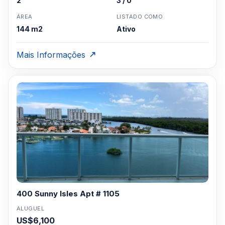
2
3 / 0
ÁREA
LISTADO COMO
144 m2
Ativo
Mais Informações
400 Sunny Isles Apt # 1105
ALUGUEL
US$6,100