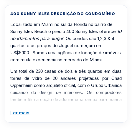
400 SUNNY ISLES DESCRIÇÃO DO CONDOMÍNIO
Localizado em Miami no sul da Flórida no bairro de
Sunny Isles Beach o prédio 400 Sunny Isles oferece
10
apartamentos para alugar
. Os condos são 1,2,3 & 4
quartos e os preços do aluguel começam em
US$5,100 . Somos uma agência de locação de imóveis
com muita experiencia no mercado de Miami.
Um total de 230 casas de dois e três quartos em duas
torres de vidro de 20 andares projetadas por Chad
Oppenheim como arquiteto oficial, com o Grupo Urbanica
cuidando do design de interiores. Os compradores
também têm a opção de adquirir uma rampa para marina
de doca seca ou úmida que acomodará um barco de até
Ler mais
30 metros. Para o desenvolvedor Iсigo Ardid da Key
International, é uma mudança para o norte do rio Miami
(onde ele está desenvolvendo Ivy e Mint) até o curso