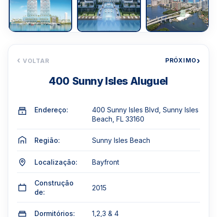
‹
›
PRÓXIMO
VOLTAR
400 Sunny Isles Aluguel
Endereço:
400 Sunny Isles Blvd, Sunny Isles
Beach, FL 33160
Região:
Sunny Isles Beach
Localização:
Bayfront
Construção
2015
de:
Dormitórios:
1,2,3 & 4