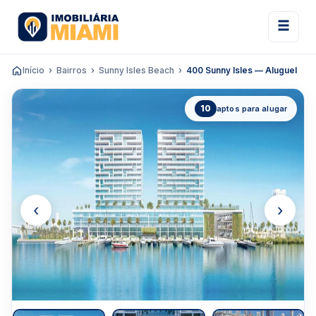
Início
Bairros
Sunny Isles Beach
400 Sunny Isles — Aluguel
10
aptos para alugar
‹
›