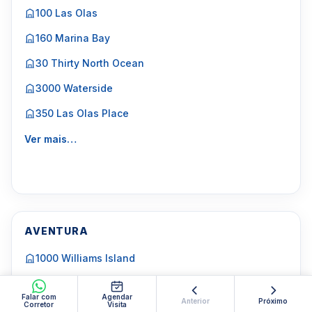
100 Las Olas
160 Marina Bay
30 Thirty North Ocean
3000 Waterside
350 Las Olas Place
Ver mais…
AVENTURA
1000 Williams Island
2000 Williams Island
Falar com
Agendar
Anterior
Próximo
Corretor
Visita
3000 Williams Island