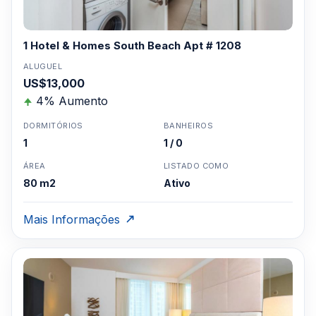
1 Hotel & Homes South Beach Apt # 1208
ALUGUEL
US$13,000
4% Aumento
DORMITÓRIOS
BANHEIROS
1
1 / 0
ÁREA
LISTADO COMO
80 m2
Ativo
Mais Informações