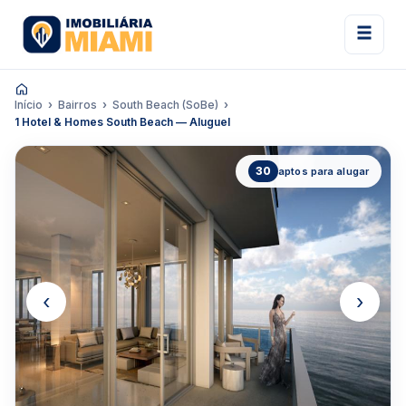
Início
Bairros
South Beach (SoBe)
1 Hotel & Homes South Beach — Aluguel
30
aptos para alugar
‹
›