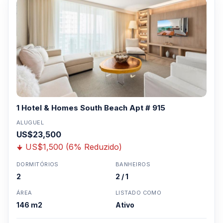
1 Hotel & Homes South Beach Apt # 915
ALUGUEL
US$23,500
US$1,500 (6% Reduzido)
DORMITÓRIOS
BANHEIROS
2
2 / 1
ÁREA
LISTADO COMO
146 m2
Ativo