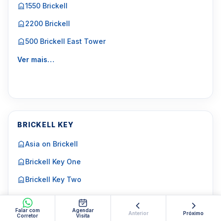
1550 Brickell
2200 Brickell
500 Brickell East Tower
Ver mais…
BRICKELL KEY
Asia on Brickell
Brickell Key One
Brickell Key Two
Courts Brickell Key
Falar com
Agendar
Anterior
Próximo
Corretor
Visita
Courvoisier Courts