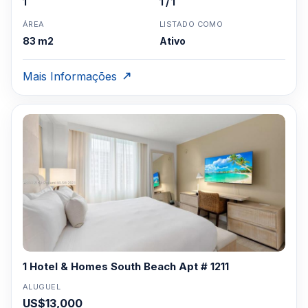
1
1 / 1
serviços de câmbio
ÁREA
LISTADO COMO
• Refeições em casa 24 horas com menus exclusivos,
83 m2
Ativo
catering e serviços de chef privativos
• Centro de fitness e spa com serviço completo
Mais Informações
• Serviços de massagem, spa e academia na residência,
incluindo treinamento pessoal
• Acesso prioritário a todas as instalações e comodidades
do hotel
• Acesso às salas de reuniões e ao business center do
hotel
• Cabanas privativas mobiliadas no deck da piscina
• Compras pessoais e serviços de entrega, incluindo
mantimentos, lavagem a seco e farmácias
1 Hotel & Homes South Beach Apt # 1211
• Abastecimento de cozinha e despensa antes da
ALUGUEL
chegada
US$13,000