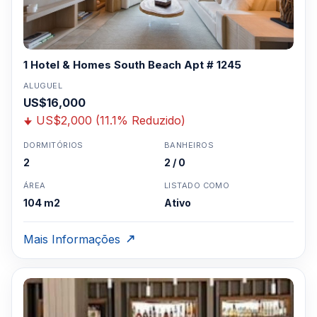
1 Hotel & Homes South Beach Apt # 1245
ALUGUEL
US$16,000
US$2,000 (11.1% Reduzido)
DORMITÓRIOS
BANHEIROS
2
2 / 0
ÁREA
LISTADO COMO
104 m2
Ativo
Mais Informações