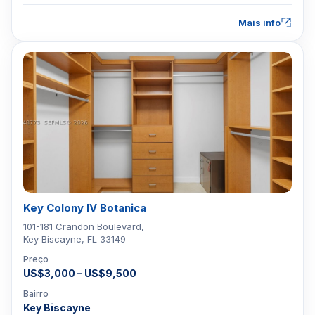
Mais info
Key Colony IV Botanica
101-181 Crandon Boulevard,
Key Biscayne, FL 33149
Preço
US$3,000 – US$9,500
Bairro
Key Biscayne