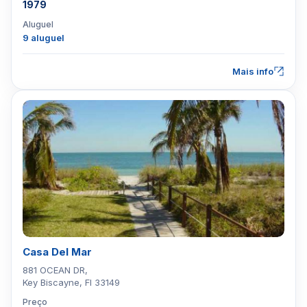
1979
Aluguel
9 aluguel
Mais info
Casa Del Mar
881 OCEAN DR,
Key Biscayne, Fl 33149
Preço