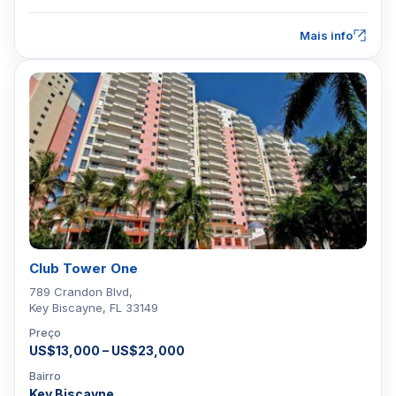
Mais info
Club Tower One
789 Crandon Blvd,
Key Biscayne, FL 33149
Preço
US$13,000 – US$23,000
Bairro
Key Biscayne