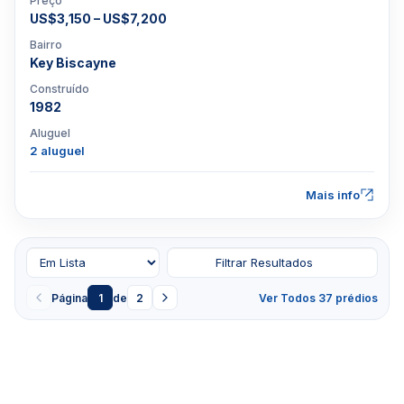
Preço
US$3,150 – US$7,200
Bairro
Key Biscayne
Construído
1982
Aluguel
2 aluguel
Mais info
Filtrar Resultados
Página
1
de
2
Ver Todos 37 prédios