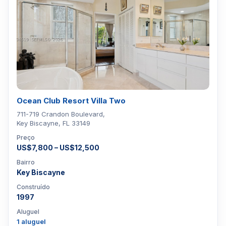
Ocean Club Resort Villa Two
711-719 Crandon Boulevard,
Key Biscayne, FL 33149
Preço
US$7,800 – US$12,500
Bairro
Key Biscayne
Construído
1997
Aluguel
1 aluguel