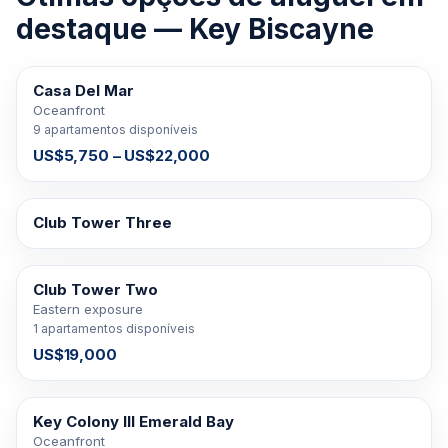
destaque — Key Biscayne
Casa Del Mar
PARA ALUGAR
Oceanfront
9 apartamentos disponíveis
US$5,750 – US$22,000
Club Tower Three
PARA ALUGAR
Club Tower Two
PARA ALUGAR
Eastern exposure
1 apartamentos disponíveis
US$19,000
Key Colony III Emerald Bay
PARA ALUGAR
Oceanfront