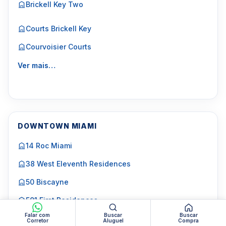
Brickell Key Two
Courts Brickell Key
Courvoisier Courts
Ver mais…
DOWNTOWN MIAMI
14 Roc Miami
38 West Eleventh Residences
50 Biscayne
501 First Residences
Falar com
Buscar
Buscar
600 Miami World Center
Corretor
Aluguel
Compra