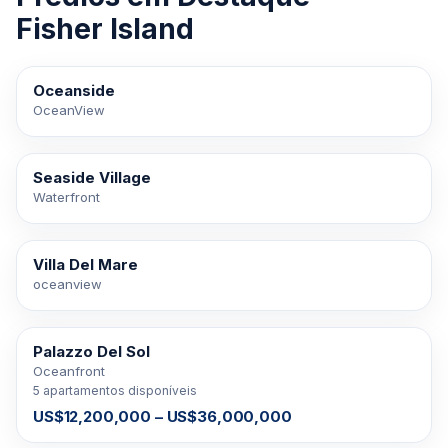
Fisher Island
Oceanside
À VENDA
OceanView
Seaside Village
À VENDA
Waterfront
Villa Del Mare
À VENDA
oceanview
Palazzo Del Sol
À VENDA
Oceanfront
5 apartamentos disponíveis
US$12,200,000 – US$36,000,000