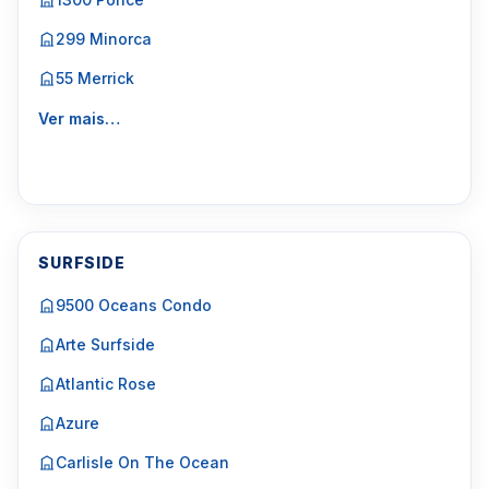
299 Minorca
55 Merrick
Ver mais…
SURFSIDE
9500 Oceans Condo
Arte Surfside
Atlantic Rose
Azure
Carlisle On The Ocean