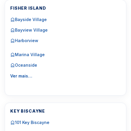
FISHER ISLAND
Bayside Village
Bayview Village
Harborview
Marina Village
Oceanside
Ver mais…
KEY BISCAYNE
101 Key Biscayne