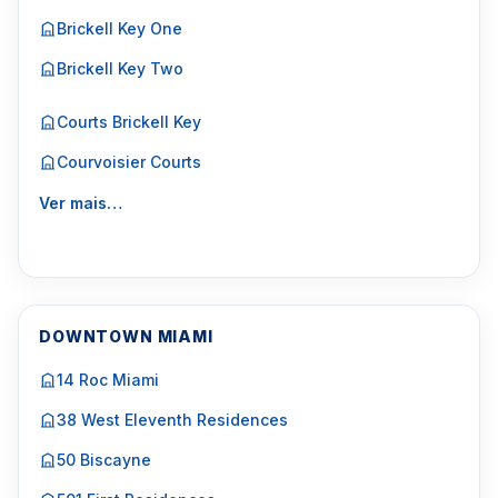
Brickell Key One
Brickell Key Two
Courts Brickell Key
Courvoisier Courts
Ver mais…
DOWNTOWN MIAMI
14 Roc Miami
38 West Eleventh Residences
50 Biscayne