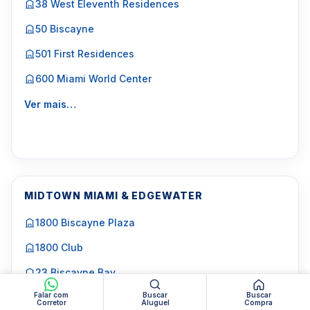
38 West Eleventh Residences
50 Biscayne
501 First Residences
600 Miami World Center
Ver mais…
MIDTOWN MIAMI & EDGEWATER
1800 Biscayne Plaza
1800 Club
23 Biscayne Bay
Falar com
Buscar
Buscar
2500 Biscayne at Wynwood Edge
Corretor
Aluguel
Compra