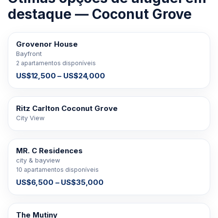
destaque — Coconut Grove
Grovenor House
PARA ALUGAR
Bayfront
2 apartamentos disponíveis
US$12,500 – US$24,000
Ritz Carlton Coconut Grove
PARA ALUGAR
City View
MR. C Residences
PARA ALUGAR
city & bayview
10 apartamentos disponíveis
US$6,500 – US$35,000
The Mutiny
PARA ALUGAR